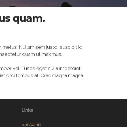
tus quam.
n metus. Nullam sem justo, suscipit id
onsectetur quam ut maximus.
empor vel. Fusce eget nulla imperdiet,
quat orci tempus at. Cras magna magna,
Links
Site Admin