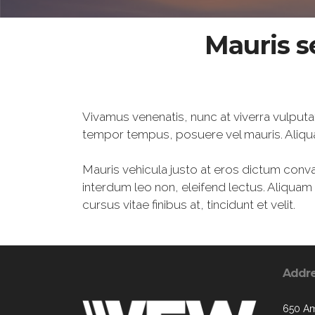
Mauris s
Vivamus venenatis, nunc at viverra vulputa
tempor tempus, posuere vel mauris. Aliqu
Mauris vehicula justo at eros dictum conval
interdum leo non, eleifend lectus. Aliqua
cursus vitae finibus at, tincidunt et velit.
Addr
650 Am