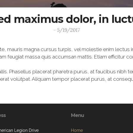
ed maximus dolor, in luc
- 5/19/2017
te, mauris magna cursus turpis, vel molestie enim lectus i
am feugiat massa quis accumsan mattis. Etiam efficitur c
lis. Phasellus placerat pharetra purus, at faucibus nibh t
m erat volutpat. Aliquam tempor placerat purus, at conse
ess
Menu
erican Legion Drive
Home